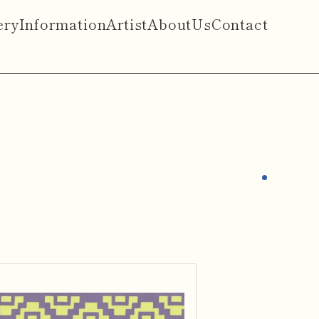
ery
Information
Artist
AboutUs
Contact