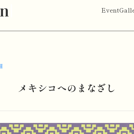
on
Event
Gall
細
メキシコへのまなざし