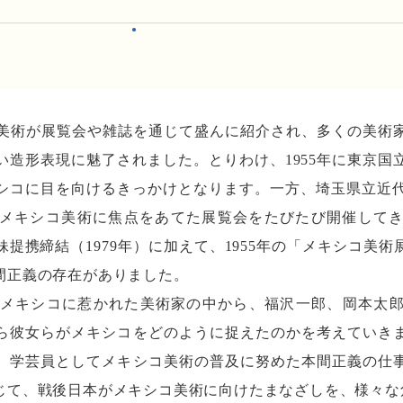
シコ美術が展覧会や雑誌を通じて盛んに紹介され、多くの美術
い造形表現に魅了されました。とりわけ、1955年に東京国
シコに目を向けるきっかけとなります。一方、埼玉県立近代美
メキシコ美術に焦点をあてた展覧会をたびたび開催して
提携締結（1979年）に加えて、1955年の「メキシコ美
間正義の存在がありました。
にメキシコに惹かれた美術家の中から、福沢一郎、岡本太
ら彼女らがメキシコをどのように捉えたのかを考えていき
、学芸員としてメキシコ美術の普及に努めた本間正義の仕
じて、戦後日本がメキシコ美術に向けたまなざしを、様々な