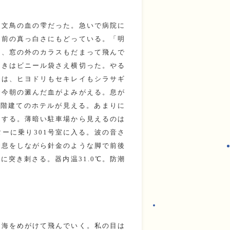
る文鳥の血の雫だった。急いで病院に
る前の真っ白さにもどっている。「明
り、窓の外のカラスもだまって飛んで
っきはビニール袋さえ横切った。やる
では、ヒヨドリもセキレイもシラサギ
で今朝の澱んだ血がよみがえる。息が
5階建てのホテルが見える。あまりに
約する。薄暗い駐車場から見えるのは
ーに乗り301号室に入る。波の音さ
で息をしながら針金のような脚で前後
突き刺さる。器内温31.0℃。防潮
ら海をめがけて飛んでいく。私の目は