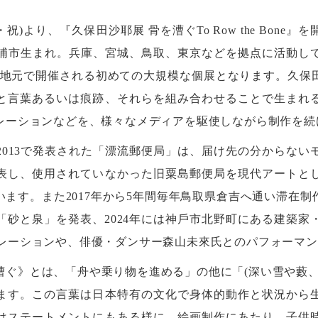
祝)より、『久保田沙耶展 骨を漕ぐTo Row the Bon
県土浦市生まれ。兵庫、宮城、鳥取、東京などを拠点に活動し
one」は、地元で開催される初めての大規模な個展となります。
と言葉あるいは痕跡、それらを組み合わせることで生まれ
レーションなどを、様々なメディアを駆使しながら制作を続
2013で発表された「漂流郵便局」は、届け先の分からない
表し、使用されていなかった旧粟島郵便局を現代アートと
ます。また2017年から5年間毎年鳥取県倉吉へ通い滞在
「砂と泉」を発表、2024年には神戶市北野町にある建築家
インスタレーションや、俳優・ダンサー森山未來氏とのパフォー
漕ぐ》とは、「舟や乗り物を進める」の他に「(深い雪や藪、
ます。この言葉は日本特有の文化で身体的動作と状況から
はステートメントにもある様に、絵画制作にあたり、子供