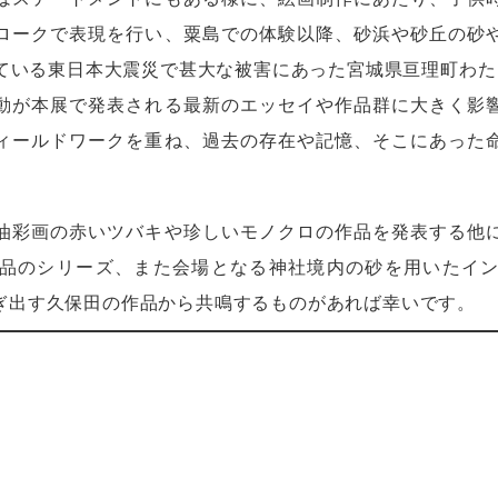
ロークで表現を行い、粟島での体験以降、砂浜や砂丘の砂
している東日本大震災で甚大な被害にあった宮城県亘理町わ
動が本展で発表される最新のエッセイや作品群に大きく影
ィールドワークを重ね、過去の存在や記憶、そこにあった
油彩画の赤いツバキや珍しいモノクロの作品を発表する他
品のシリーズ、また会場となる神社境内の砂を用いたイ
ぎ出す久保田の作品から共鳴するものがあれば幸いです。