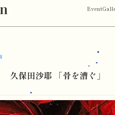
on
Event
Gall
細
久保田沙耶 「骨を漕ぐ」