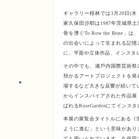
ギャラリー桜林では3月20日(木・
家久保田沙耶は1987年茨城
骨を漕ぐTo Row the B
の出会いによって生まれる記憶
に、平面や立体作品、インスタ
その中でも、瀬戶内国際芸術祭
預かるアートプロジェクトを発
場するなど大きな反響が続いてい
からインスパイアされた作品展
ばれるRoseGardenにて
本展の展覧会タイトルにある《
ように進む」という意味があり
ても用いられています。久保田