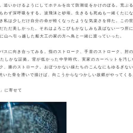
。追いかけるようにしてホテルを出て防潮堤をかけのぼる。荒ぶ
もわず深呼吸をする。波飛沫と砂埃。生きるも死ぬも一緒くたに
き私は少しだけ自分の命が軽くなったような気楽さを得た。この
だただ美しかった。それはよろこびもかなしみも及ばない一つ所
前に山へ引っ越した船大工の家の方へ鳥と一緒に渡っていった。
バスに向き合ってみる。指のストローク、手首のストローク、肘
たしかな証拠。背が低かった中学時代、実家のカーペットを汚し
ク、膝のストローク。おぼつかない線たちのこんなにもゆるぎな
乾いた骨を漕いで描けば、向こうからなつかしい故郷がやってくる
ne」に寄せて