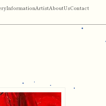
ery
Information
Artist
AboutUs
Contact