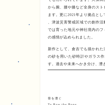
から腕、腰や膝など全身のスト
ます。更に2021年より拠点と
、津波災害警戒区域での創作活
では育った地元や神社境内のフ
の感情が込められました。
新作として、倉吉でも描かれた
の砂を用いた砂時計やガラス作
す。過去や未来へかき分け、漕
骨を漕ぐ
To Row the Bone