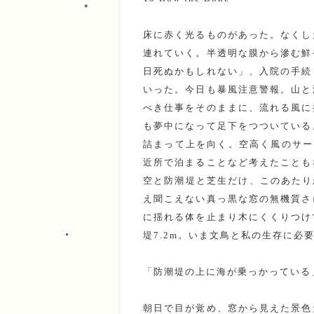
床に赤く光るものがあった。なくし
連れていく。半透明な膜から滲む鮮
日死ぬかもしれない」、入院の手続
いった。今日も暴風注意警報。山と
べき仕事をそのままに、流れる風に
も夢中になって足下をつついている
詰まって上を向く。空高く風のサー
近所で泊まることなど考えたことも
空と防潮堤と芝生だけ、このあたり
え聞こえない真っ黒な窓の無機質さ
に揺れる体を止まり木にくくりつけ
堤7.2m。いま文鳥と私の生存に必
「防潮堤の上に海が乗っかっている
朝日で目が覚め、窓から見えた景色