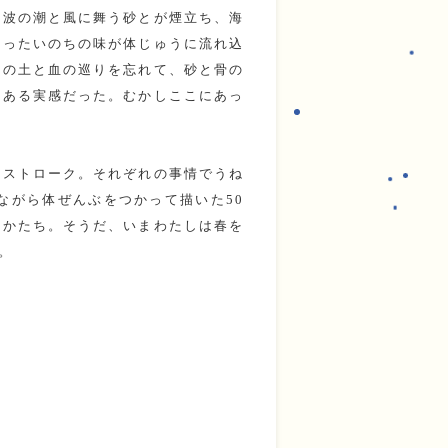
る波の潮と風に舞う砂とが煙立ち、海
なったいのちの味が体じゅうに流れ込
世の土と血の巡りを忘れて、砂と骨の
にある実感だった。むかしここにあっ
のストローク。それぞれの事情でうね
ながら体ぜんぶをつかって描いた50
いかたち。そうだ、いまわたしは春を
。