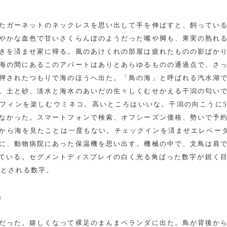
たガーネットのネックレスを思い出して手を伸ばすと、飼ってい
やかな血色で甘いさくらんぼのようだった嘴や脚も、果実の熟れ
きを済ませ家に帰る。風のあけくれの部屋は疲れたものの影ばか
海の間にあるこのアパートはありとあらゆるものの通過点で、さ
押されたつもりで海のほうへ出た。「鳥の海」と呼ばれる汽水湖
。土と砂、淡水と海水のあいだの生々しくむせかえる干潟の匂い
フィンを楽しむウミネコ。高いところはいいな。干潟の向こうに
なかった。スマートフォンで検索、オフシーズン価格、勢いで予
から海を見たことは一度もない。チェックインを済ませエレベータ
に、動物病院にあった保温機を思い出す。機械の中で、文鳥は肩
ている。セグメントディスプレイの白く光る角ばった数字が鋭く目に
要とされる数字。
」
だった。嬉しくなって裸足のまんまベランダに出た。鳥が背後か