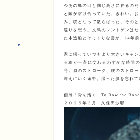
今あの鳥の目と同じ高さに在るのだ
と陸が溶け合っていた。きれい。お
み、咳となって散らばった。そのと
巡りを想う。文鳥のレントゲンはた
た木造船とそっくりな雲が、14年
家に帰っていつもより大きいキャン
る線が一斉に交わるわずかな時間の
号。肩のストローク、腰のストロー
迎えにいく途中。湿った肌を忘れて
個展「骨を漕ぐ To Row the Bo
２０２５年３月 久保田沙耶