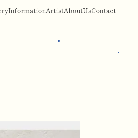
ery
Information
Artist
AboutUs
Contact