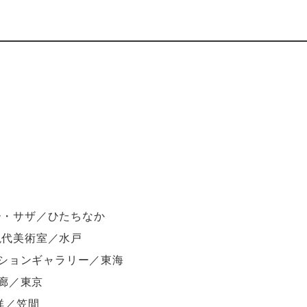
リー・サザ／ひたちなか
廊現代美術室／水戸
ョンギャラリー／東海
廊／東京
 祥／笠間