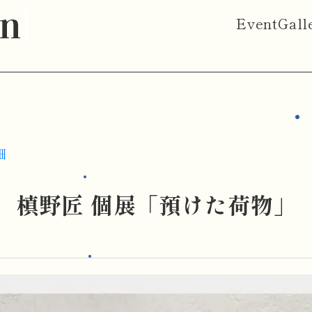
on
Event
Gall
細
槙野匠 個展「預けた荷物」