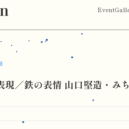
on
Event
Gall
細
表現／鉄の表情 山口堅造・みち