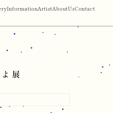
ery
Information
Artist
AboutUs
Contact
よ 展