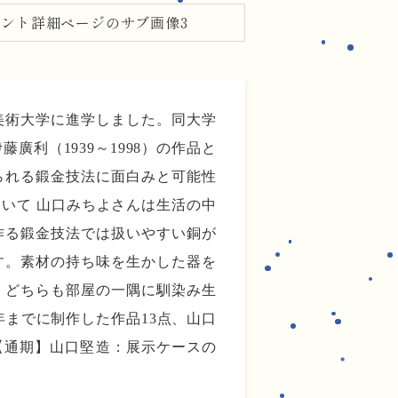
美術大学に進学しました。同大学
利（1939～1998）の作品と
られる鍛金技法に面白みと可能性
いて 山口みちよさんは生活の中
作る鍛金技法では扱いやすい銅が
す。素材の持ち味を生かした器を
。どちらも部屋の一隅に馴染み生
年までに制作した作品13点、山口
 【通期】山口堅造：展示ケースの