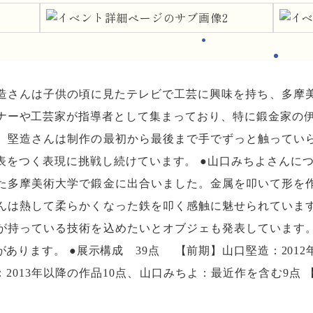
堅造さんは子供の頃に見たテレビで工芸に興味を持ち、多摩
ーや工芸家が指導者として集まっており、特に鍛金家の伊藤廣
。堅造さんは制作の最初から最後まで手でずっと触ってい
表をつく表現に挑戦し続けています。 ●山口みちよさんにつ
た多摩美術大学で鍛金に出合いました。金属を叩いて形を
んは熱して柔らかくなった鉄を叩く感触に魅せられていま
が持っている技術を込めたいとオブジェも発表しています
あります。 ●展示構成 39点 【前期】山口堅造：2012
：2013年以降の作品10点、山口みちよ：最近作を含む9点