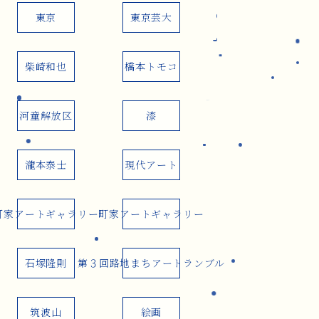
東京
東京芸大
柴崎和也
橋本トモコ
河童解放区
漆
瀧本泰士
現代アート
町家アートギャラリー
町家アートギャラリー
石塚隆則
第３回路地まちアートランブル
筑波山
絵画