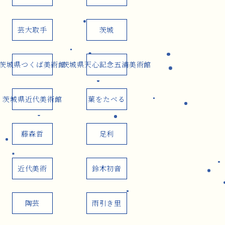
芸大取手
茨城
茨城県つくば美術館
茨城県天心記念五浦美術館
茨城県近代美術館
葉をたべる
藤森哲
足利
近代美術
鈴木初音
陶芸
雨引き里