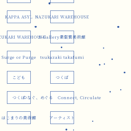
KAPPA ASYL
NAZUKARI WAREHOUSE
ZUKARI WAREHOUSE
S-Gallery粛粲寳美術館
Surge or Purge
tsukazaki takafumi
こども
つくば
つくば
つなぐ、めぐる Connect, Circulate
はじまりの美術館
アーティスト