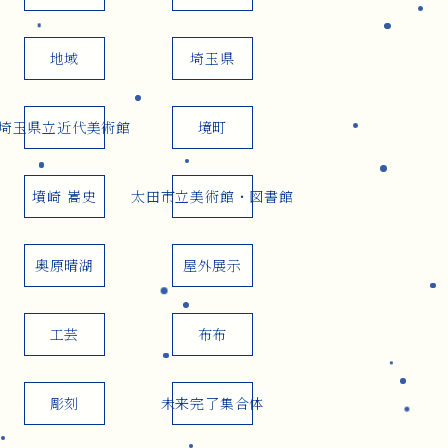
地域
埼玉県
埼玉県立近代美術館
境町
墳崎 嵩史
太田市立美術館・図書館
奥原晴湖
屋外展示
工芸
布布
彫刻
未来完了集合体