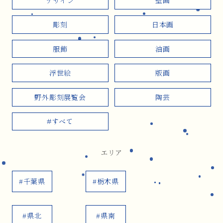
デザイン
壁画
彫刻
日本画
服飾
油画
浮世絵
版画
野外彫刻展覧会
陶芸
#すべて
エリア
#千葉県
#栃木県
#県北
#県南