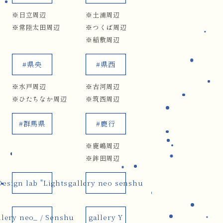
※日立周辺
※土浦周辺
※常陸太田周辺
※つくば周辺
※稲敷周辺
#県央
#県西
※水戸周辺
※古河周辺
※ひたちなか周辺
※筑西周辺
#群馬県
#鹿行
※鹿嶋周辺
※鉾田周辺
Design lab "Lights
gallery neo senshu
llery neo_ / Senshu
gallery Y