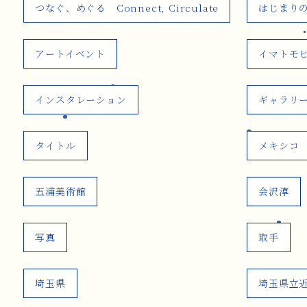
つなぐ、めぐる Connect, Circulate
はじまり
アートイベント
イマトモ
インスタレーション
ギャラリ
タイトル
メキシコ
五浦美術館
会沢淳
写真
取手
埼玉県
埼玉県立