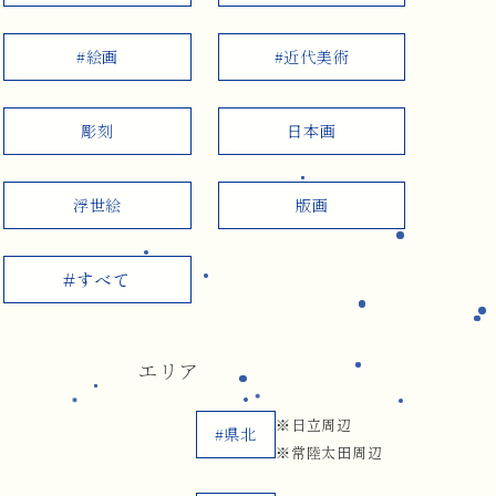
#絵画
#近代美術
彫刻
日本画
浮世絵
版画
#すべて
エリア
※日立周辺
#県北
※常陸太田周辺