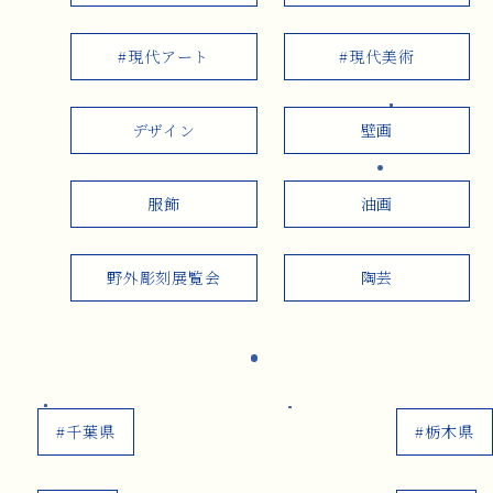
#現代アート
#現代美術
デザイン
壁画
服飾
油画
野外彫刻展覧会
陶芸
#千葉県
#栃木県