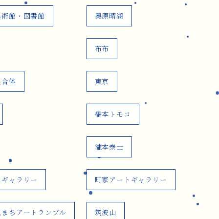
美術館・図書館
奥原晴湖
布布
集合体
東京
橋本トモコ
瀧本泰士
トギャラリー
町家アートギャラリー
地まちアートランブル
筑波山