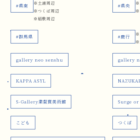
※土浦周辺
※
#県南
#県央
※つくば周辺
※
※稲敷周辺
※
#群馬県
#鹿行
※
gallery neo senshu
gallery 
KAPPA ASYL
NAZUKA
S-Gallery粛粲寳美術館
Surge or
こども
つくば