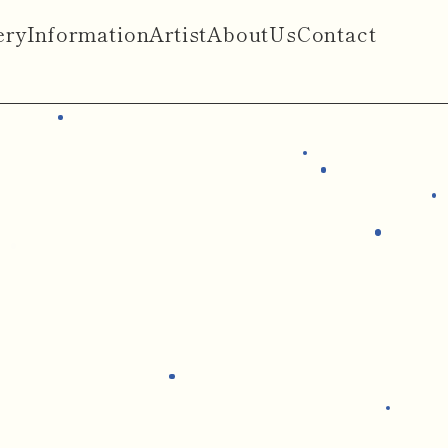
ery
Information
Artist
AboutUs
Contact