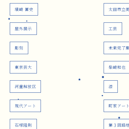
墳崎 嵩史
太田市立
屋外展示
工芸
彫刻
未来完了
東京芸大
柴崎和也
河童解放区
漆
現代アート
町家アー
石塚隆則
第３回路