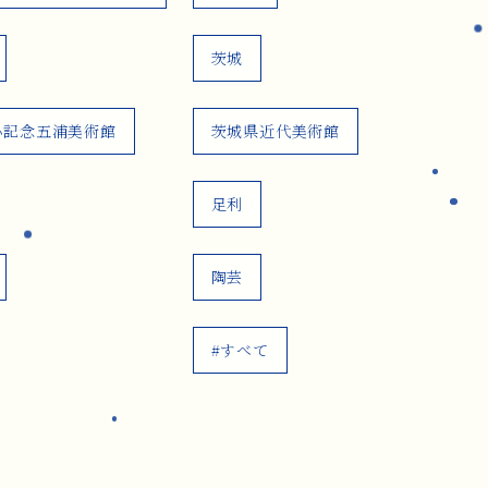
茨城
心記念五浦美術館
茨城県近代美術館
足利
陶芸
#すべて