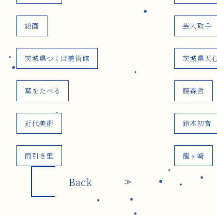
絵画
芸大取手
茨城県つくば美術館
茨城県天
葉をたべる
藤森哲
近代美術
鈴木初音
雨引き里
龍ヶ崎
Back