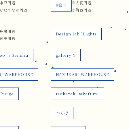
水戸周辺
※古河周辺
#県西
ひたちなか周辺
※筑西周辺
鹿嶋周辺
Design lab "Lights
鉾田周辺
neo_ / Senshu
gallery Y
RI WAREHOUSE
NAZUKARI WAREHOUSE
 Purge
tsukazaki takafumi
つくば