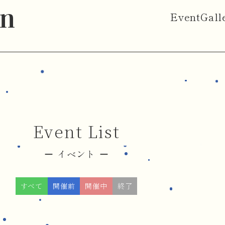
on
Event
Gall
Event List
イベント
すべて
開催前
開催中
終了