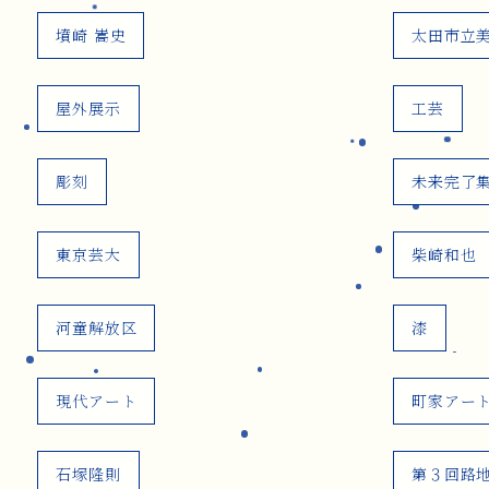
墳崎 嵩史
太田市立
屋外展示
工芸
彫刻
未来完了
東京芸大
柴崎和也
河童解放区
漆
現代アート
町家アー
石塚隆則
第３回路