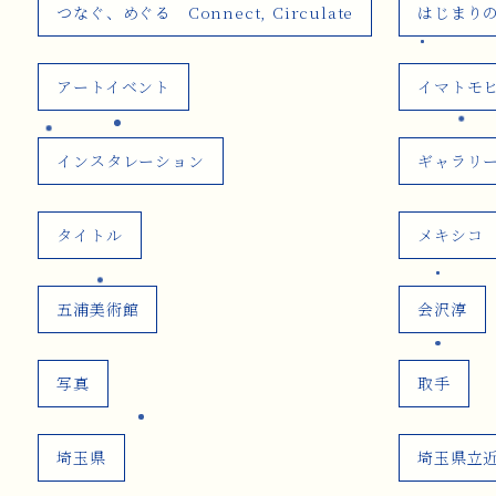
つなぐ、めぐる Connect, Circulate
はじまり
アートイベント
イマトモ
インスタレーション
ギャラリ
タイトル
メキシコ
五浦美術館
会沢淳
写真
取手
埼玉県
埼玉県立