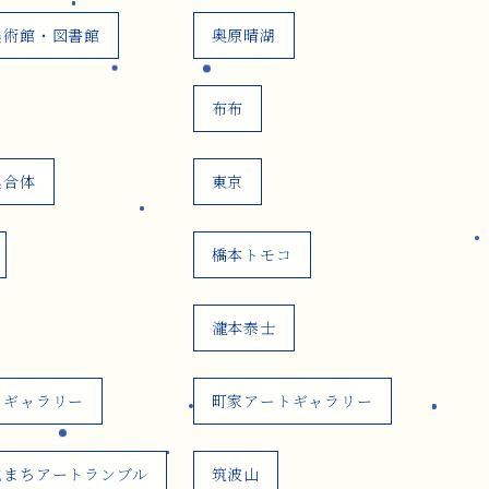
美術館・図書館
奥原晴湖
布布
集合体
東京
橋本トモコ
瀧本泰士
トギャラリー
町家アートギャラリー
地まちアートランブル
筑波山