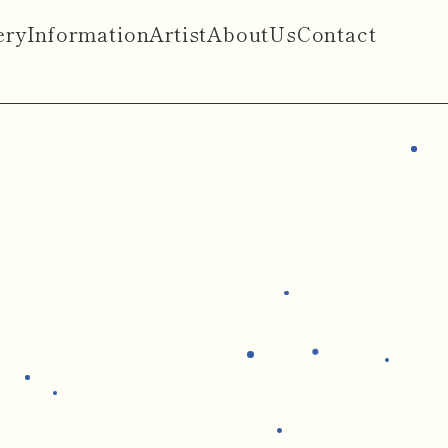
ery
Information
Artist
AboutUs
Contact