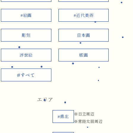
#絵画
#近代美術
彫刻
日本画
浮世絵
版画
#すべて
エリア
※日立周辺
#県北
※常陸太田周辺