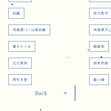
絵画
芸大取手
茨城県つくば美術館
茨城県天
葉をたべる
藤森哲
近代美術
鈴木初音
雨引き里
龍ヶ崎
Back