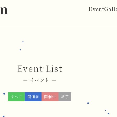
on
Event
Gall
Event List
イベント
すべて
開催前
開催中
終了