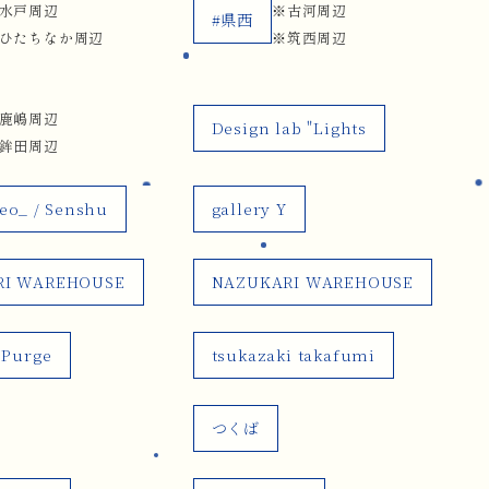
水戸周辺
※古河周辺
#県西
ひたちなか周辺
※筑西周辺
鹿嶋周辺
Design lab "Lights
鉾田周辺
neo_ / Senshu
gallery Y
RI WAREHOUSE
NAZUKARI WAREHOUSE
 Purge
tsukazaki takafumi
つくば