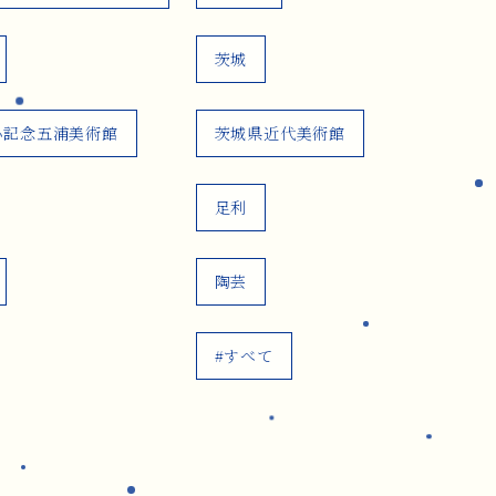
茨城
心記念五浦美術館
茨城県近代美術館
足利
陶芸
#すべて