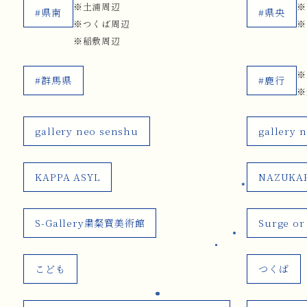
※土浦周辺
※
#県南
#県央
※つくば周辺
※
※稲敷周辺
※
#群馬県
#鹿行
※
gallery neo senshu
gallery 
KAPPA ASYL
NAZUKA
S-Gallery粛粲寳美術館
Surge or
こども
つくば